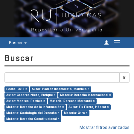
Buscar
Cambiar
navegac
Buscar
Ir
Fecha: 2011 ×
Autor: Padrón Innamorato, Mauricio ×
Autor: Cáceres Nieto, Enrique ×
Materia: Derecho Internacional ×
Autor: Montes, Patricia ×
Materia: Derecho Mercantil ×
Materia: Derecho de la Información ×
Autor: Fix Fierro, Héctor ×
Materia: Sociología del Derecho ×
Materia: Otro ×
Materia: Derecho Constitucional ×
Mostrar filtros avanzados