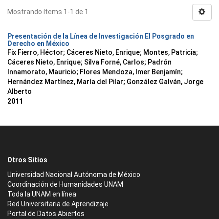
Mostrando ítems 1-1 de 1
Presentación de la Línea de Investigación El Posgrado en
Derecho en México
Fix Fierro, Héctor
;
Cáceres Nieto, Enrique
;
Montes, Patricia
;
Cáceres Nieto, Enrique
;
Silva Forné, Carlos
;
Padrón
Innamorato, Mauricio
;
Flores Mendoza, Imer Benjamín
;
Hernández Martínez, María del Pilar
;
González Galván, Jorge
Alberto
2011
Otros Sitios
Universidad Nacional Autónoma de México
Coordinación de Humanidades UNAM
Toda la UNAM en línea
Red Universitaria de Aprendizaje
Portal de Datos Abiertos