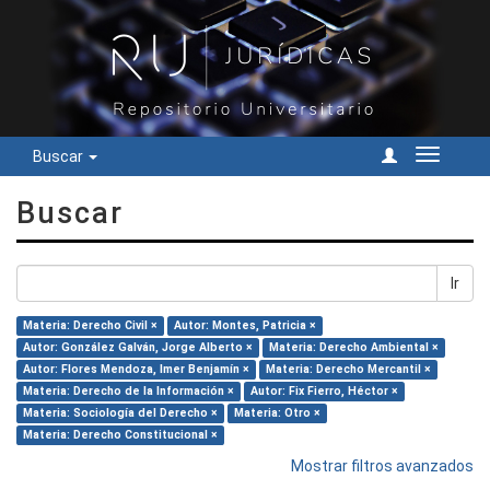
Buscar
Cambiar
navegac
Buscar
Ir
Materia: Derecho Civil ×
Autor: Montes, Patricia ×
Autor: González Galván, Jorge Alberto ×
Materia: Derecho Ambiental ×
Autor: Flores Mendoza, Imer Benjamín ×
Materia: Derecho Mercantil ×
Materia: Derecho de la Información ×
Autor: Fix Fierro, Héctor ×
Materia: Sociología del Derecho ×
Materia: Otro ×
Materia: Derecho Constitucional ×
Mostrar filtros avanzados