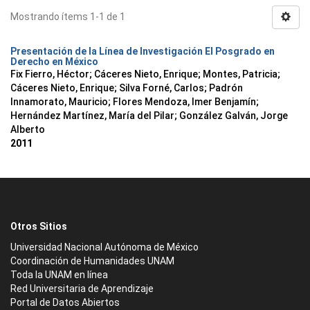
Mostrando ítems 1-1 de 1
Presentación de la Línea de Investigación El Posgrado en
Derecho en México
Fix Fierro, Héctor
;
Cáceres Nieto, Enrique
;
Montes, Patricia
;
Cáceres Nieto, Enrique
;
Silva Forné, Carlos
;
Padrón
Innamorato, Mauricio
;
Flores Mendoza, Imer Benjamín
;
Hernández Martínez, María del Pilar
;
González Galván, Jorge
Alberto
2011
Otros Sitios
Universidad Nacional Autónoma de México
Coordinación de Humanidades UNAM
Toda la UNAM en línea
Red Universitaria de Aprendizaje
Portal de Datos Abiertos