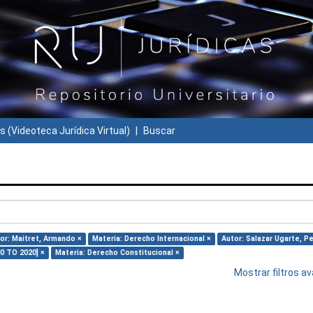
s (Videoteca Jurídica Virtual)
Buscar
or: Maitret, Armando ×
Materia: Derecho Internacional ×
Autor: Salazar Ugarte, P
10 TO 2020] ×
Materia: Derecho Constitucional ×
Mostrar filtros 