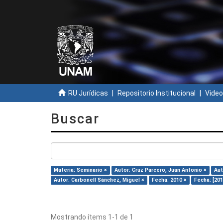
RU Jurídicas
Repositorio Institucional
Video
Buscar
Materia: Seminario ×
Autor: Cruz Parcero, Juan Antonio ×
Aut
Autor: Carbonell Sánchez, Miguel ×
Fecha: 2010 ×
Fecha: [20
Mostrando ítems 1-1 de 1