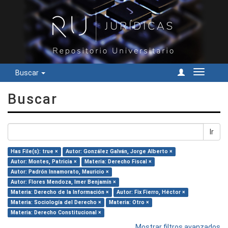
Buscar
Cambiar
navegac
Buscar
Ir
Has File(s): true ×
Autor: González Galván, Jorge Alberto ×
Autor: Montes, Patricia ×
Materia: Derecho Fiscal ×
Autor: Padrón Innamorato, Mauricio ×
Autor: Flores Mendoza, Imer Benjamín ×
Materia: Derecho de la Información ×
Autor: Fix Fierro, Héctor ×
Materia: Sociología del Derecho ×
Materia: Otro ×
Materia: Derecho Constitucional ×
Mostrar filtros avanzados