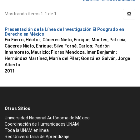
Mostrando ítems 1-1 de 1
Presentación de la Línea de Investigación El Posgrado en
Derecho en México
Fix Fierro, Héctor
;
Cáceres Nieto, Enrique
;
Montes, Patricia
;
Cáceres Nieto, Enrique
;
Silva Forné, Carlos
;
Padrón
Innamorato, Mauricio
;
Flores Mendoza, Imer Benjamín
;
Hernández Martínez, María del Pilar
;
González Galván, Jorge
Alberto
2011
Otros Sitios
Universidad Nacional Autónoma de México
Coordinación de Humanidades UNAM
Toda la UNAM en línea
Red Universitaria de Aprendizaje