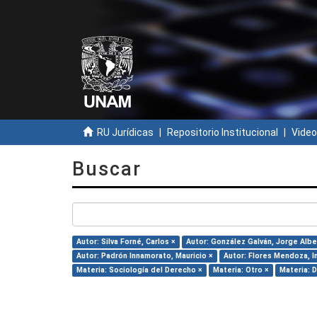
RU Jurídicas
Repositorio Institucional
Video
Buscar
Autor: Silva Forné, Carlos ×
Autor: González Galván, Jorge Albe
Autor: Padrón Innamorato, Mauricio ×
Autor: Flores Mendoza, I
Materia: Sociología del Derecho ×
Materia: Otro ×
Materia: 