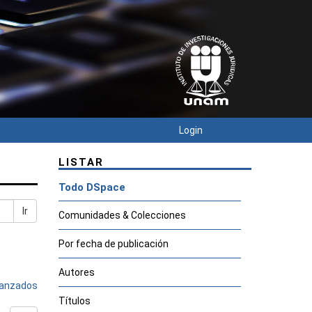
Login
LISTAR
Todo DSpace
Ir
Comunidades & Colecciones
Por fecha de publicación
Autores
avanzados
Títulos