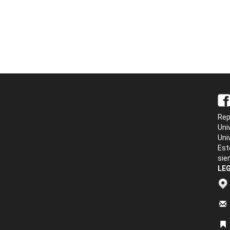
Rep
Uni
Uni
Est
sie
LEG