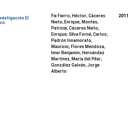
Fix Fierro, Héctor
;
Cáceres
2011
nvestigación El
Nieto, Enrique
;
Montes,
ico
Patricia
;
Cáceres Nieto,
Enrique
;
Silva Forné, Carlos
;
Padrón Innamorato,
Mauricio
;
Flores Mendoza,
Imer Benjamín
;
Hernández
Martínez, María del Pilar
;
González Galván, Jorge
Alberto