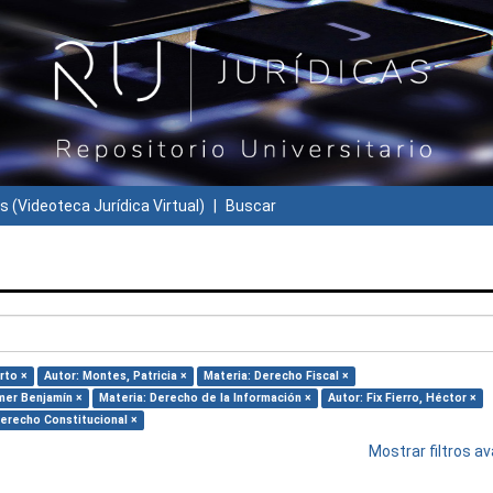
s (Videoteca Jurídica Virtual)
Buscar
rto ×
Autor: Montes, Patricia ×
Materia: Derecho Fiscal ×
mer Benjamín ×
Materia: Derecho de la Información ×
Autor: Fix Fierro, Héctor ×
Derecho Constitucional ×
Mostrar filtros 