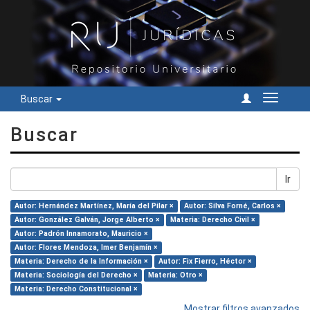
Buscar
Cambiar
navegac
Buscar
Ir
Autor: Hernández Martínez, María del Pilar ×
Autor: Silva Forné, Carlos ×
Autor: González Galván, Jorge Alberto ×
Materia: Derecho Civil ×
Autor: Padrón Innamorato, Mauricio ×
Autor: Flores Mendoza, Imer Benjamín ×
Materia: Derecho de la Información ×
Autor: Fix Fierro, Héctor ×
Materia: Sociología del Derecho ×
Materia: Otro ×
Materia: Derecho Constitucional ×
Mostrar filtros avanzados