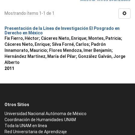
Mostrando ítems 1-1 de 1
Presentación de la Línea de Investigación El Posgrado en
Derecho en México
Fix Fierro, Héctor
;
Cáceres Nieto, Enrique
;
Montes, Patricia
;
Cáceres Nieto, Enrique
;
Silva Forné, Carlos
;
Padrón
Innamorato, Mauricio
;
Flores Mendoza, Imer Benjamín
;
Hernández Martínez, María del Pilar
;
González Galván, Jorge
Alberto
2011
Otros Sitios
Universidad Nacional Autónoma de México
Coordinación de Humanidades UNAM
Toda la UNAM en línea
Red Universitaria de Aprendizaje