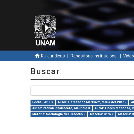
RU Jurídicas
Repositorio Institucional
Video
Buscar
Fecha: 2011 ×
Autor: Hernández Martínez, María del Pilar ×
A
Autor: Padrón Innamorato, Mauricio ×
Autor: Flores Mendoza, I
Materia: Sociología del Derecho ×
Materia: Otro ×
Materia: 