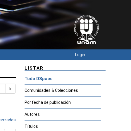
Login
LISTAR
Todo DSpace
Ir
Comunidades & Colecciones
Por fecha de publicación
Autores
avanzados
Títulos