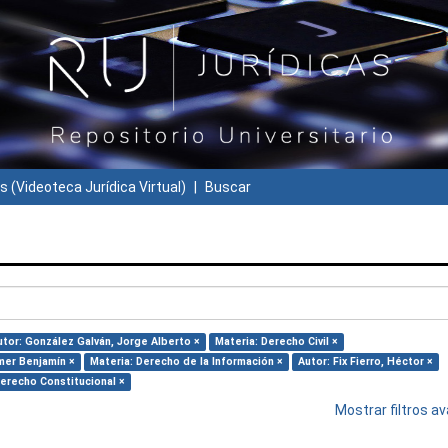
s (Videoteca Jurídica Virtual)
Buscar
utor: González Galván, Jorge Alberto ×
Materia: Derecho Civil ×
mer Benjamín ×
Materia: Derecho de la Información ×
Autor: Fix Fierro, Héctor ×
Derecho Constitucional ×
Mostrar filtros 