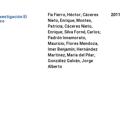
Fix Fierro, Héctor
;
Cáceres
2011
nvestigación El
Nieto, Enrique
;
Montes,
ico
Patricia
;
Cáceres Nieto,
Enrique
;
Silva Forné, Carlos
;
Padrón Innamorato,
Mauricio
;
Flores Mendoza,
Imer Benjamín
;
Hernández
Martínez, María del Pilar
;
González Galván, Jorge
Alberto