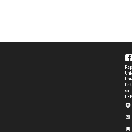
Rep
Uni
Uni
Est
sie
LEG