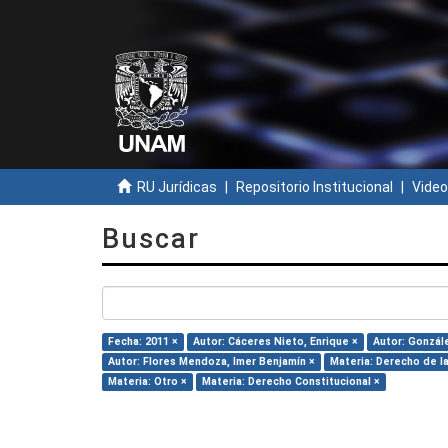
RU Jurídicas
Repositorio Institucional
Video
Buscar
Fecha: 2011 ×
Autor: Cáceres Nieto, Enrique ×
Autor: Gonzál
Autor: Flores Mendoza, Imer Benjamín ×
Materia: Derecho de la
Materia: Otro ×
Materia: Derecho Constitucional ×