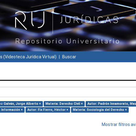
s (Videoteca Jurídica Virtual)
Buscar
ez Galván, Jorge Alberto ×
Materia: Derecho Civil ×
Autor: Padrón Innamorato, Mau
 Información ×
Autor: Fix Fierro, Héctor ×
Materia: Sociología del Derecho ×
Mostrar filtros 