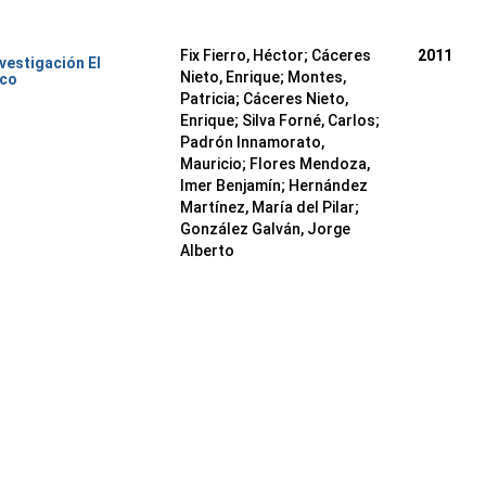
Fix Fierro, Héctor
;
Cáceres
2011
nvestigación El
Nieto, Enrique
;
Montes,
ico
Patricia
;
Cáceres Nieto,
Enrique
;
Silva Forné, Carlos
;
Padrón Innamorato,
Mauricio
;
Flores Mendoza,
Imer Benjamín
;
Hernández
Martínez, María del Pilar
;
González Galván, Jorge
Alberto