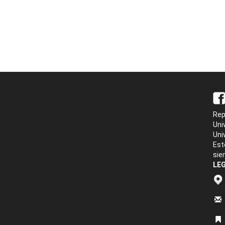
Rep
Uni
Uni
Est
sie
LEG