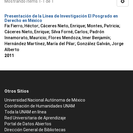
Mostrando ítems 1-1 de 1
Presentación de la Línea de Investigación El Posgrado en
Derecho en México
Fix Fierro, Héctor
;
Cáceres Nieto, Enrique
;
Montes, Patricia
;
Cáceres Nieto, Enrique
;
Silva Forné, Carlos
;
Padrón
Innamorato, Mauricio
;
Flores Mendoza, Imer Benjamín
;
Hernández Martínez, María del Pilar
;
González Galván, Jorge
Alberto
2011
Otros Sitios
Universidad Nacional Autónoma de México
Coordinación de Humanidades UNAM
Toda la UNAM en línea
Red Universitaria de Aprendizaje
Portal de Datos Abiertos
Dirección General de Bibliotecas