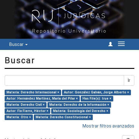
Buscar
Cambiar
navegac
Buscar
Ir
Materia: Derecho Internacional ×
Autor: González Galván, Jorge Alberto ×
Autor: Hernández Martínez, María del Pilar ×
Has File(s): true ×
Materia: Derecho Civil ×
Materia: Derecho de la Información ×
Autor: Fix Fierro, Héctor ×
Materia: Sociología del Derecho ×
Materia: Otro ×
Materia: Derecho Constitucional ×
Mostrar filtros avanzados