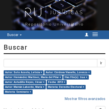
Buscar
Cambiar
navegac
Buscar
Ir
Autor: Soto Acosta, Leticia ×
Autor: Córdova Vianello, Lorenzo ×
Autor: Hernández Martínez, María del Pilar ×
Has File(s): true ×
Autor: Astudillo Reyes, César ×
Fecha: 2013 ×
Autor: Marván Laborde, María ×
Materia: Derecho Electoral ×
Materia: Seminario ×
Mostrar filtros avanzados