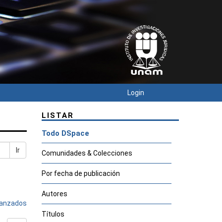
Login
LISTAR
Todo DSpace
Ir
Comunidades & Colecciones
Por fecha de publicación
Autores
avanzados
Títulos