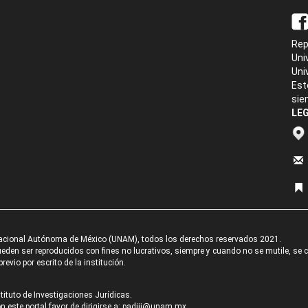
Rep
Uni
Uni
Est
sie
LEG
acional Autónoma de México (UNAM), todos los derechos reservados 2021.
den ser reproducidos con fines no lucrativos, siempre y cuando no se mutile, se cit
revio por escrito de la institución.
tituto de Investigaciones Jurídicas.
 este portal favor de dirigirse a:
padiij@unam.mx