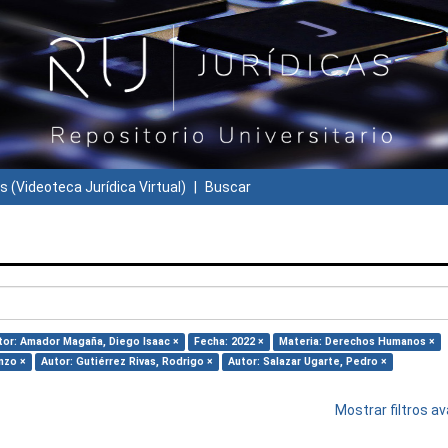
s (Videoteca Jurídica Virtual)
Buscar
tor: Amador Magaña, Diego Isaac ×
Fecha: 2022 ×
Materia: Derechos Humanos ×
nzo ×
Autor: Gutiérrez Rivas, Rodrigo ×
Autor: Salazar Ugarte, Pedro ×
Mostrar filtros 