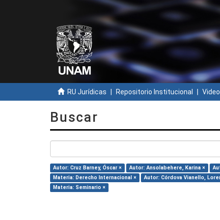
RU Jurídicas
Repositorio Institucional
Video
Buscar
Autor: Cruz Barney, Óscar ×
Autor: Ansolabehere, Karina ×
Au
Materia: Derecho Internacional ×
Autor: Córdova Vianello, Lore
Materia: Seminario ×