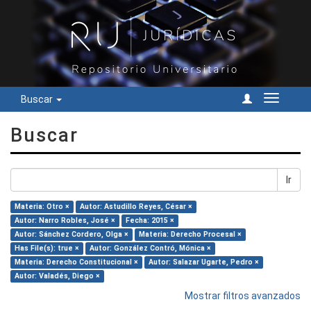
Buscar
Cambiar
navegac
Buscar
Ir
Materia: Otro ×
Autor: Astudillo Reyes, César ×
Autor: Narro Robles, José ×
Fecha: 2015 ×
Autor: Sánchez Cordero, Olga ×
Materia: Derecho Procesal ×
Has File(s): true ×
Autor: González Contró, Mónica ×
Materia: Derecho Constitucional ×
Autor: Salazar Ugarte, Pedro ×
Autor: Valadés, Diego ×
Mostrar filtros avanzados