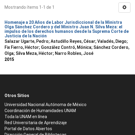
Mostrando ítems 1-1 de 1
Homenaje a 20 Años de Labor Jurisdiccional de la Ministra
Olga Sánchez Cordero y del Ministro Juan N. Silva Meza: el
impulso de los derechos humanos desde la Suprema Corte de
Justicia de la Nación
Salazar Ugarte, Pedro
;
Astudillo Reyes, César
;
Valadés, Diego
;
Fix Fierro, Héctor
;
González Contró, Mónica
;
Sánchez Cordero,
Olga
;
Silva Meza, Héctor
;
Narro Robles, José
2015
Otros Sitios
Universidad Nacional Autónoma de México
Coordinación de Humanidades UNAM
Toda la UNAM en línea
Red Universitaria de Aprendizaje
Portal de Datos Abiertos
Dirección General de Bibliotecas