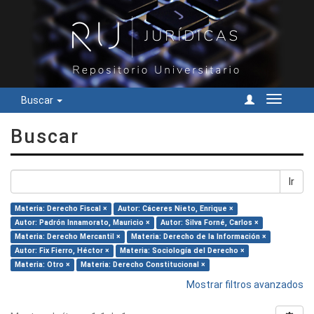
Buscar
Cambiar
navegac
Buscar
Ir
Materia: Derecho Fiscal ×
Autor: Cáceres Nieto, Enrique ×
Autor: Padrón Innamorato, Mauricio ×
Autor: Silva Forné, Carlos ×
Materia: Derecho Mercantil ×
Materia: Derecho de la Información ×
Autor: Fix Fierro, Héctor ×
Materia: Sociología del Derecho ×
Materia: Otro ×
Materia: Derecho Constitucional ×
Mostrar filtros avanzados