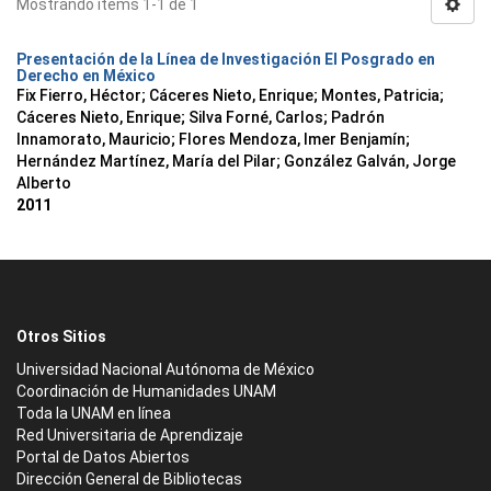
Mostrando ítems 1-1 de 1
Presentación de la Línea de Investigación El Posgrado en
Derecho en México
Fix Fierro, Héctor
;
Cáceres Nieto, Enrique
;
Montes, Patricia
;
Cáceres Nieto, Enrique
;
Silva Forné, Carlos
;
Padrón
Innamorato, Mauricio
;
Flores Mendoza, Imer Benjamín
;
Hernández Martínez, María del Pilar
;
González Galván, Jorge
Alberto
2011
Otros Sitios
Universidad Nacional Autónoma de México
Coordinación de Humanidades UNAM
Toda la UNAM en línea
Red Universitaria de Aprendizaje
Portal de Datos Abiertos
Dirección General de Bibliotecas