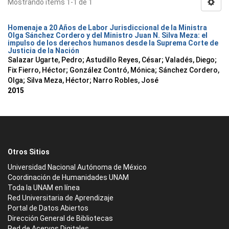
Mostrando ítems 1-1 de 1
Homenaje a 20 Años de Labor Jurisdiccional de la Ministra
Olga Sánchez Cordero y del Ministro Juan N. Silva Meza: el
impulso de los derechos humanos desde la Suprema Corte de
Justicia de la Nación
Salazar Ugarte, Pedro
;
Astudillo Reyes, César
;
Valadés, Diego
;
Fix Fierro, Héctor
;
González Contró, Mónica
;
Sánchez Cordero,
Olga
;
Silva Meza, Héctor
;
Narro Robles, José
2015
Otros Sitios
Universidad Nacional Autónoma de México
Coordinación de Humanidades UNAM
Toda la UNAM en línea
Red Universitaria de Aprendizaje
Portal de Datos Abiertos
Dirección General de Bibliotecas
Red de Acervos Digitales