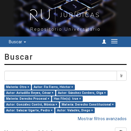
Buscar
Cambiar
navegac
Buscar
Ir
Materia: Otro ×
Autor: Fix Fierro, Héctor ×
Autor: Astudillo Reyes, César ×
Autor: Sánchez Cordero, Olga ×
Materia: Derecho Procesal ×
Has File(s): true ×
Autor: González Contró, Mónica ×
Materia: Derecho Constitucional ×
Autor: Salazar Ugarte, Pedro ×
Autor: Valadés, Diego ×
Mostrar filtros avanzados