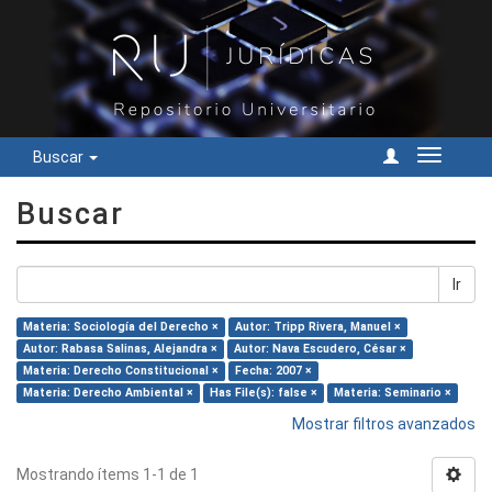
Buscar
Cambiar
navegac
Buscar
Ir
Materia: Sociología del Derecho ×
Autor: Tripp Rivera, Manuel ×
Autor: Rabasa Salinas, Alejandra ×
Autor: Nava Escudero, César ×
Materia: Derecho Constitucional ×
Fecha: 2007 ×
Materia: Derecho Ambiental ×
Has File(s): false ×
Materia: Seminario ×
Mostrar filtros avanzados
Mostrando ítems 1-1 de 1