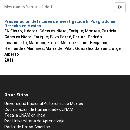
Mostrando ítems 1-1 de 1
Presentación de la Línea de Investigación El Posgrado en
Derecho en México
Fix Fierro, Héctor
;
Cáceres Nieto, Enrique
;
Montes, Patricia
;
Cáceres Nieto, Enrique
;
Silva Forné, Carlos
;
Padrón
Innamorato, Mauricio
;
Flores Mendoza, Imer Benjamín
;
Hernández Martínez, María del Pilar
;
González Galván, Jorge
Alberto
2011
Otros Sitios
Universidad Nacional Autónoma de México
Coordinación de Humanidades UNAM
Toda la UNAM en línea
Red Universitaria de Aprendizaje
Portal de Datos Abiertos