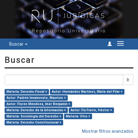
Buscar
Cambiar
navegac
Buscar
Ir
Materia: Derecho Fiscal ×
Autor: Hernández Martínez, María del Pilar ×
Autor: Padrón Innamorato, Mauricio ×
Autor: Flores Mendoza, Imer Benjamín ×
Materia: Derecho de la Información ×
Autor: Fix Fierro, Héctor ×
Materia: Sociología del Derecho ×
Materia: Otro ×
Materia: Derecho Constitucional ×
Mostrar filtros avanzados