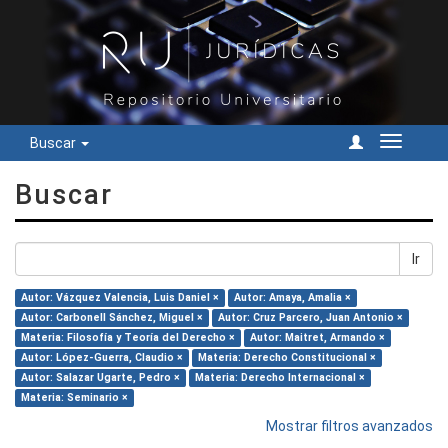
Buscar
Cambiar
navegac
Buscar
Ir
Autor: Vázquez Valencia, Luis Daniel ×
Autor: Amaya, Amalia ×
Autor: Carbonell Sánchez, Miguel ×
Autor: Cruz Parcero, Juan Antonio ×
Materia: Filosofía y Teoría del Derecho ×
Autor: Maitret, Armando ×
Autor: López-Guerra, Claudio ×
Materia: Derecho Constitucional ×
Autor: Salazar Ugarte, Pedro ×
Materia: Derecho Internacional ×
Materia: Seminario ×
Mostrar filtros avanzados