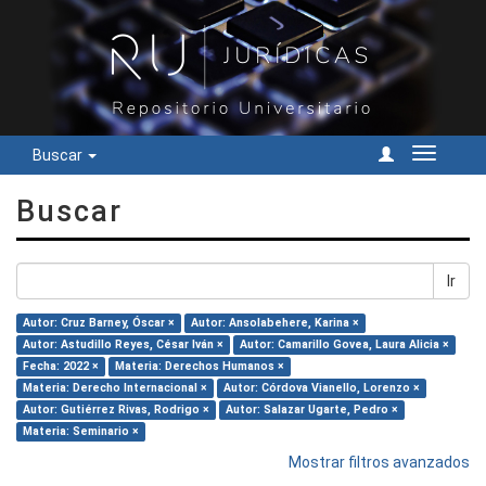
Buscar
Cambiar
navegac
Buscar
Ir
Autor: Cruz Barney, Óscar ×
Autor: Ansolabehere, Karina ×
Autor: Astudillo Reyes, César Iván ×
Autor: Camarillo Govea, Laura Alicia ×
Fecha: 2022 ×
Materia: Derechos Humanos ×
Materia: Derecho Internacional ×
Autor: Córdova Vianello, Lorenzo ×
Autor: Gutiérrez Rivas, Rodrigo ×
Autor: Salazar Ugarte, Pedro ×
Materia: Seminario ×
Mostrar filtros avanzados