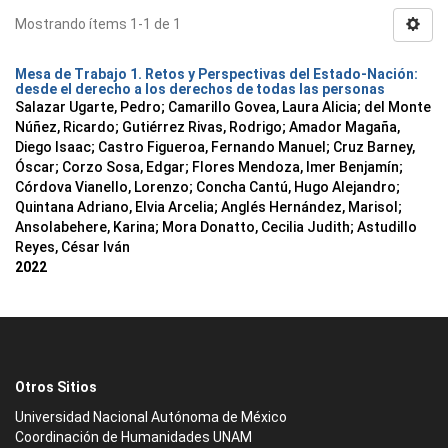
Mostrando ítems 1-1 de 1
Mesa de Trabajo 1. Retos y Perspectivas del Estado-Nación:
desde el derecho a los derechos de todas las personas
Salazar Ugarte, Pedro
;
Camarillo Govea, Laura Alicia
;
del Monte
Núñez, Ricardo
;
Gutiérrez Rivas, Rodrigo
;
Amador Magaña,
Diego Isaac
;
Castro Figueroa, Fernando Manuel
;
Cruz Barney,
Óscar
;
Corzo Sosa, Edgar
;
Flores Mendoza, Imer Benjamín
;
Córdova Vianello, Lorenzo
;
Concha Cantú, Hugo Alejandro
;
Quintana Adriano, Elvia Arcelia
;
Anglés Hernández, Marisol
;
Ansolabehere, Karina
;
Mora Donatto, Cecilia Judith
;
Astudillo
Reyes, César Iván
2022
Otros Sitios
Universidad Nacional Autónoma de México
Coordinación de Humanidades UNAM