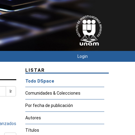
Login
LISTAR
Todo DSpace
Ir
Comunidades & Colecciones
Por fecha de publicación
Autores
avanzados
Títulos