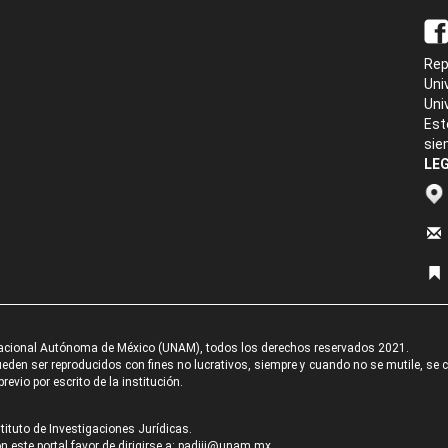
Rep
Uni
Uni
Est
sie
LEG
acional Autónoma de México (UNAM), todos los derechos reservados 2021.
den ser reproducidos con fines no lucrativos, siempre y cuando no se mutile, se cit
revio por escrito de la institución.
tituto de Investigaciones Jurídicas.
 este portal favor de dirigirse a:
padiij@unam.mx