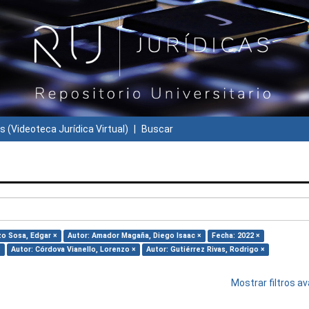
s (Videoteca Jurídica Virtual)
Buscar
zo Sosa, Edgar ×
Autor: Amador Magaña, Diego Isaac ×
Fecha: 2022 ×
×
Autor: Córdova Vianello, Lorenzo ×
Autor: Gutiérrez Rivas, Rodrigo ×
Mostrar filtros 