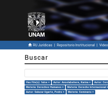
RU Jurídicas
Repositorio Institucional
Video
Buscar
Has File(s): false ×
Autor: Ansolabehere, Karina ×
Autor: Cor
Materia: Derechos Humanos ×
Materia: Derecho Internacional 
Autor: Salazar Ugarte, Pedro ×
Materia: Seminario ×