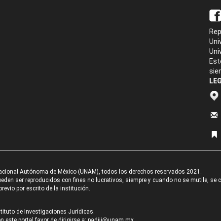
Rep
Uni
Uni
Est
sie
LEG
acional Autónoma de México (UNAM), todos los derechos reservados 2021.
den ser reproducidos con fines no lucrativos, siempre y cuando no se mutile, se cit
revio por escrito de la institución.
tituto de Investigaciones Jurídicas.
 este portal favor de dirigirse a:
padiij@unam.mx