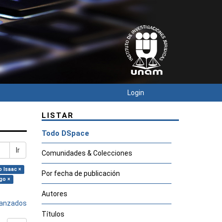
Login
LISTAR
Todo DSpace
Ir
Comunidades & Colecciones
 Isaac ×
Por fecha de publicación
igo ×
Autores
avanzados
Títulos