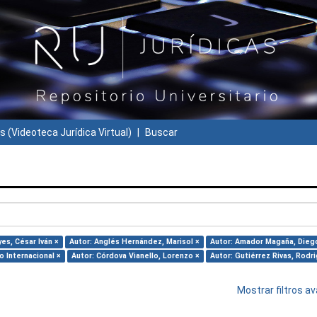
s (Videoteca Jurídica Virtual)
Buscar
yes, César Iván ×
Autor: Anglés Hernández, Marisol ×
Autor: Amador Magaña, Diego
o Internacional ×
Autor: Córdova Vianello, Lorenzo ×
Autor: Gutiérrez Rivas, Rodr
Mostrar filtros 