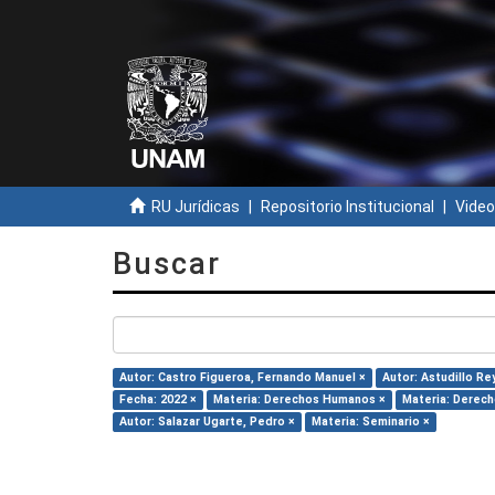
RU Jurídicas
Repositorio Institucional
Video
Buscar
Autor: Castro Figueroa, Fernando Manuel ×
Autor: Astudillo Re
Fecha: 2022 ×
Materia: Derechos Humanos ×
Materia: Derech
Autor: Salazar Ugarte, Pedro ×
Materia: Seminario ×