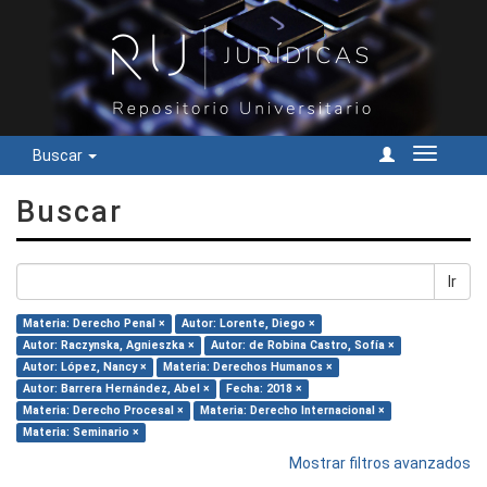
Buscar
Cambiar
navegac
Buscar
Ir
Materia: Derecho Penal ×
Autor: Lorente, Diego ×
Autor: Raczynska, Agnieszka ×
Autor: de Robina Castro, Sofía ×
Autor: López, Nancy ×
Materia: Derechos Humanos ×
Autor: Barrera Hernández, Abel ×
Fecha: 2018 ×
Materia: Derecho Procesal ×
Materia: Derecho Internacional ×
Materia: Seminario ×
Mostrar filtros avanzados