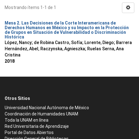
Mostrando ítems 1-1 de 1
Mesa 2. Las Decisiones de la Corte Interamericana de
Derechos Humanos en México y su Impacto en la Protección
de Grupos en Situación de Vulnerabilidad o Discriminación
Histórica
López, Nancy
;
de Robina Castro, Sofía
;
Lorente, Diego
;
Barrera
Hernández, Abel
;
Raczynska, Agnieszka
;
Ruelas Serna, Ana
Cristina
2018
Otros Sitios
Universidad Nacional Autónoma de México
Coordinación de Humanidades UNAM
Toda la UNAM en línea
Red Universitaria de Aprendizaje
Portal de Datos Abiertos
Dirección General de Bibliotecas