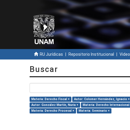
RU Jurídicas
Repositorio Institucional
Video
Buscar
Materia: Derecho Fiscal ×
Autor: Colomer Hernández, Ignacio ×
Autor: González Martín, Nuria ×
Materia: Derecho Internacional
Materia: Derecho Procesal ×
Materia: Seminario ×