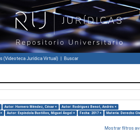
s (Videoteca Jurídica Virtual)
Buscar
Autor: Hornero Méndez, César ×
Autor: Rodríguez Benot, Andrés ×
 ×
Autor: Espíndola Bustillos, Miguel Ángel ×
Fecha: 2017 ×
Materia: Derecho Civi
Mostrar filtros 