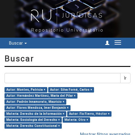
Buscar
Cambiar
navegac
Buscar
Ir
Autor: Montes, Patricia ×
Autor: Silva Forné, Carlos ×
Autor: Hernández Martínez, María del Pilar ×
Autor: Padrón Innamorato, Mauricio ×
Autor: Flores Mendoza, Imer Benjamín ×
Materia: Derecho de la Información ×
Autor: Fix Fierro, Héctor ×
Materia: Sociología del Derecho ×
Materia: Otro ×
Materia: Derecho Constitucional ×
Mostrar filtros avanzados