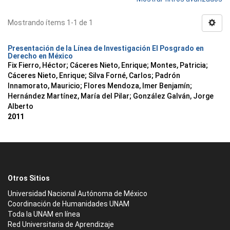
Mostrando ítems 1-1 de 1
Presentación de la Línea de Investigación El Posgrado en
Derecho en México
Fix Fierro, Héctor
;
Cáceres Nieto, Enrique
;
Montes, Patricia
;
Cáceres Nieto, Enrique
;
Silva Forné, Carlos
;
Padrón
Innamorato, Mauricio
;
Flores Mendoza, Imer Benjamín
;
Hernández Martínez, María del Pilar
;
González Galván, Jorge
Alberto
2011
Otros Sitios
Universidad Nacional Autónoma de México
Coordinación de Humanidades UNAM
Toda la UNAM en línea
Red Universitaria de Aprendizaje