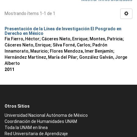
Mostrando ítems 1-1 de 1
Presentación de la Línea de Investigación El Posgrado en
Derecho en México
Fix Fierro, Héctor
;
Cáceres Nieto, Enrique
;
Montes, Patricia
;
Cáceres Nieto, Enrique
;
Silva Forné, Carlos
;
Padrón
Innamorato, Mauricio
;
Flores Mendoza, Imer Benjamín
;
Hernández Martínez, María del Pilar
;
González Galván, Jorge
Alberto
2011
Otros Sitios
Universidad Nacional Autónoma de México
Coordinación de Humanidades UNAM
Toda la UNAM en línea
Red Universitaria de Aprendizaje