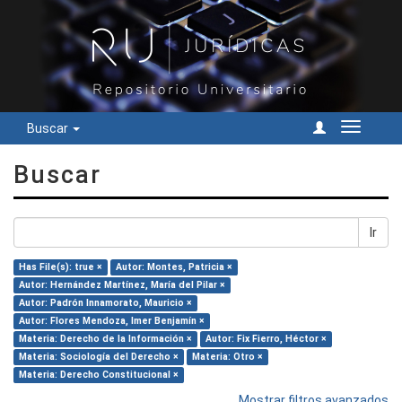
Buscar
Cambiar
navegac
Buscar
Ir
Has File(s): true ×
Autor: Montes, Patricia ×
Autor: Hernández Martínez, María del Pilar ×
Autor: Padrón Innamorato, Mauricio ×
Autor: Flores Mendoza, Imer Benjamín ×
Materia: Derecho de la Información ×
Autor: Fix Fierro, Héctor ×
Materia: Sociología del Derecho ×
Materia: Otro ×
Materia: Derecho Constitucional ×
Mostrar filtros avanzados