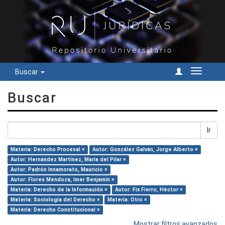
Buscar
Cambiar
navegac
Buscar
Ir
Materia: Derecho Procesal ×
Autor: González Galván, Jorge Alberto ×
Autor: Hernández Martínez, María del Pilar ×
Autor: Padrón Innamorato, Mauricio ×
Autor: Flores Mendoza, Imer Benjamín ×
Materia: Derecho de la Información ×
Autor: Fix Fierro, Héctor ×
Materia: Sociología del Derecho ×
Materia: Otro ×
Materia: Derecho Constitucional ×
Mostrar filtros avanzados