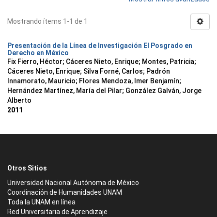
Mostrando ítems 1-1 de 1
Presentación de la Línea de Investigación El Posgrado en
Derecho en México
Fix Fierro, Héctor
;
Cáceres Nieto, Enrique
;
Montes, Patricia
;
Cáceres Nieto, Enrique
;
Silva Forné, Carlos
;
Padrón
Innamorato, Mauricio
;
Flores Mendoza, Imer Benjamín
;
Hernández Martínez, María del Pilar
;
González Galván, Jorge
Alberto
2011
Otros Sitios
Universidad Nacional Autónoma de México
Coordinación de Humanidades UNAM
Toda la UNAM en línea
Red Universitaria de Aprendizaje