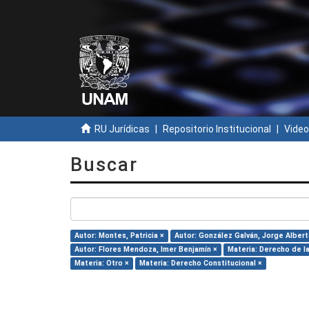
RU Jurídicas
Repositorio Institucional
Video
Buscar
Autor: Montes, Patricia ×
Autor: González Galván, Jorge Albert
Autor: Flores Mendoza, Imer Benjamín ×
Materia: Derecho de la
Materia: Otro ×
Materia: Derecho Constitucional ×