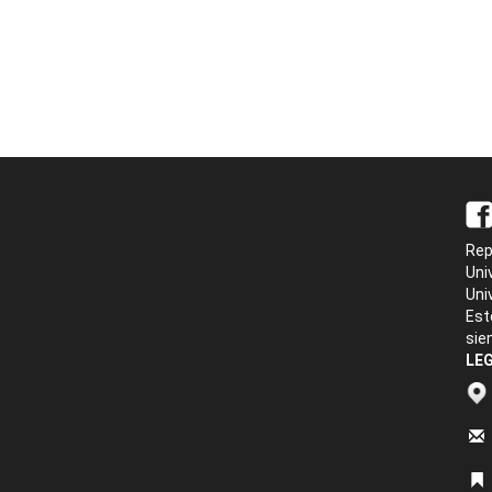
Rep
Uni
Uni
Est
sie
LEG