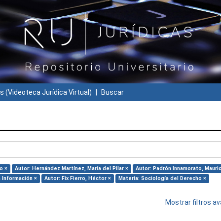
s (Videoteca Jurídica Virtual)
Buscar
o ×
Autor: Hernández Martínez, María del Pilar ×
Autor: Padrón Innamorato, Mauric
 Información ×
Autor: Fix Fierro, Héctor ×
Materia: Sociología del Derecho ×
Mostrar filtros 