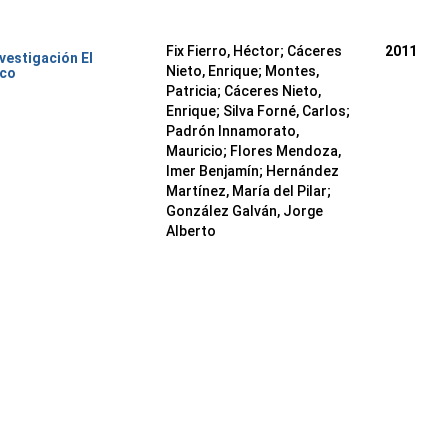
Fix Fierro, Héctor
;
Cáceres
2011
nvestigación El
Nieto, Enrique
;
Montes,
ico
Patricia
;
Cáceres Nieto,
Enrique
;
Silva Forné, Carlos
;
Padrón Innamorato,
Mauricio
;
Flores Mendoza,
Imer Benjamín
;
Hernández
Martínez, María del Pilar
;
González Galván, Jorge
Alberto