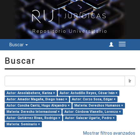
Buscar
Cambiar
navegac
Buscar
Ir
Autor: Ansolabehere, Karina ×
Autor: Astudillo Reyes, César Iván ×
Autor: Amador Magaña, Diego Isaac ×
Autor: Corzo Sosa, Edgar ×
Autor: Concha Cantú, Hugo Alejandro ×
Materia: Derechos Humanos ×
Materia: Derecho Internacional ×
Autor: Córdova Vianello, Lorenzo ×
Autor: Gutiérrez Rivas, Rodrigo ×
Autor: Salazar Ugarte, Pedro ×
Materia: Seminario ×
Mostrar filtros avanzados