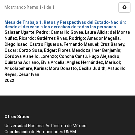
Mostrando ítems 1-1 de 1
Mesa de Trabajo 1. Retos y Perspectivas del Estado-Nación:
desde el derecho a los derechos de todas las personas
Salazar Ugarte, Pedro
;
Camarillo Govea, Laura Alicia
;
del Monte
Núñez, Ricardo
;
Gutiérrez Rivas, Rodrigo
;
Amador Magaña,
Diego Isaac
;
Castro Figueroa, Fernando Manuel
;
Cruz Barney,
Óscar
;
Corzo Sosa, Edgar
;
Flores Mendoza, Imer Benjamín
;
Córdova Vianello, Lorenzo
;
Concha Cantú, Hugo Alejandro
;
Quintana Adriano, Elvia Arcelia
;
Anglés Hernández, Marisol
;
Ansolabehere, Karina
;
Mora Donatto, Cecilia Judith
;
Astudillo
Reyes, César Iván
2022
Otros Sitios
Universidad Nacional Autónoma de México
Coordinación de Humanidades UNAM