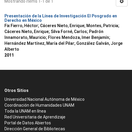
Mostrando ítems 1-1 de 1
Presentación de la Línea de Investigación El Posgrado en
Derecho en México
Fix Fierro, Héctor
;
Cáceres Nieto, Enrique
;
Montes, Patricia
;
Cáceres Nieto, Enrique
;
Silva Forné, Carlos
;
Padrón
Innamorato, Mauricio
;
Flores Mendoza, Imer Benjamín
;
Hernández Martínez, María del Pilar
;
González Galván, Jorge
Alberto
2011
Otros Sitios
Universidad Nacional Autónoma de México
Coordinación de Humanidades UNAM
Toda la UNAM en línea
Red Universitaria de Aprendizaje
Portal de Datos Abiertos
Dirección General de Bibliotecas