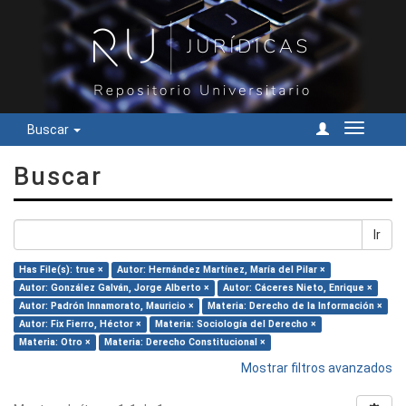
Buscar
Cambiar
navegac
Buscar
Ir
Has File(s): true ×
Autor: Hernández Martínez, María del Pilar ×
Autor: González Galván, Jorge Alberto ×
Autor: Cáceres Nieto, Enrique ×
Autor: Padrón Innamorato, Mauricio ×
Materia: Derecho de la Información ×
Autor: Fix Fierro, Héctor ×
Materia: Sociología del Derecho ×
Materia: Otro ×
Materia: Derecho Constitucional ×
Mostrar filtros avanzados