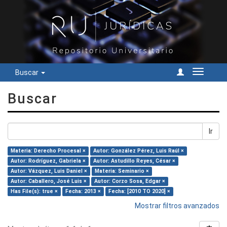
Buscar
Cambiar
navegac
Buscar
Ir
Materia: Derecho Procesal ×
Autor: González Pérez, Luis Raúl ×
Autor: Rodríguez, Gabriela ×
Autor: Astudillo Reyes, César ×
Autor: Vázquez, Luis Daniel ×
Materia: Seminario ×
Autor: Caballero, José Luis ×
Autor: Corzo Sosa, Edgar ×
Has File(s): true ×
Fecha: 2013 ×
Fecha: [2010 TO 2020] ×
Mostrar filtros avanzados