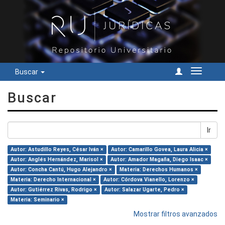
Buscar
Cambiar
navegac
Buscar
Ir
Autor: Astudillo Reyes, César Iván ×
Autor: Camarillo Govea, Laura Alicia ×
Autor: Anglés Hernández, Marisol ×
Autor: Amador Magaña, Diego Isaac ×
Autor: Concha Cantú, Hugo Alejandro ×
Materia: Derechos Humanos ×
Materia: Derecho Internacional ×
Autor: Córdova Vianello, Lorenzo ×
Autor: Gutiérrez Rivas, Rodrigo ×
Autor: Salazar Ugarte, Pedro ×
Materia: Seminario ×
Mostrar filtros avanzados