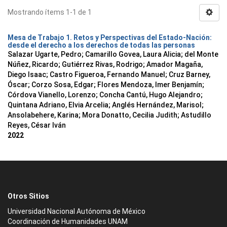
Mostrando ítems 1-1 de 1
Mesa de Trabajo 1. Retos y Perspectivas del Estado-Nación:
desde el derecho a los derechos de todas las personas
Salazar Ugarte, Pedro
;
Camarillo Govea, Laura Alicia
;
del Monte
Núñez, Ricardo
;
Gutiérrez Rivas, Rodrigo
;
Amador Magaña,
Diego Isaac
;
Castro Figueroa, Fernando Manuel
;
Cruz Barney,
Óscar
;
Corzo Sosa, Edgar
;
Flores Mendoza, Imer Benjamín
;
Córdova Vianello, Lorenzo
;
Concha Cantú, Hugo Alejandro
;
Quintana Adriano, Elvia Arcelia
;
Anglés Hernández, Marisol
;
Ansolabehere, Karina
;
Mora Donatto, Cecilia Judith
;
Astudillo
Reyes, César Iván
2022
Otros Sitios
Universidad Nacional Autónoma de México
Coordinación de Humanidades UNAM