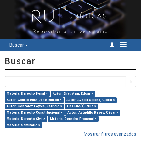
Buscar
Cambiar
navegac
Buscar
Ir
Materia: Derecho Penal ×
Autor: Elías Azar, Edgar ×
Autor: Cossío Díaz, José Ramón ×
Autor: Avecia Solano, Gloria ×
Autor: González Loyola, Patricio ×
Has File(s): true ×
Materia: Derecho Constitucional ×
Autor: Astudillo Reyes, César ×
Materia: Derecho Civil ×
Materia: Derecho Procesal ×
Materia: Seminario ×
Mostrar filtros avanzados