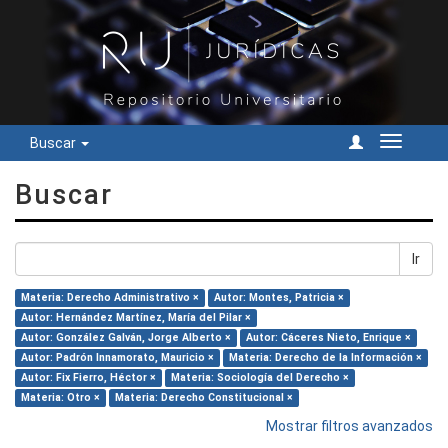
Buscar
Cambiar
navegac
Buscar
Ir
Materia: Derecho Administrativo ×
Autor: Montes, Patricia ×
Autor: Hernández Martínez, María del Pilar ×
Autor: González Galván, Jorge Alberto ×
Autor: Cáceres Nieto, Enrique ×
Autor: Padrón Innamorato, Mauricio ×
Materia: Derecho de la Información ×
Autor: Fix Fierro, Héctor ×
Materia: Sociología del Derecho ×
Materia: Otro ×
Materia: Derecho Constitucional ×
Mostrar filtros avanzados