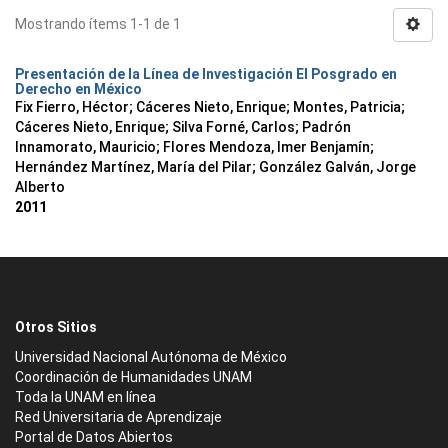
Mostrando ítems 1-1 de 1
Presentación de la Línea de Investigación El Posgrado en
Derecho en México
Fix Fierro, Héctor
;
Cáceres Nieto, Enrique
;
Montes, Patricia
;
Cáceres Nieto, Enrique
;
Silva Forné, Carlos
;
Padrón
Innamorato, Mauricio
;
Flores Mendoza, Imer Benjamín
;
Hernández Martínez, María del Pilar
;
González Galván, Jorge
Alberto
2011
Otros Sitios
Universidad Nacional Autónoma de México
Coordinación de Humanidades UNAM
Toda la UNAM en línea
Red Universitaria de Aprendizaje
Portal de Datos Abiertos