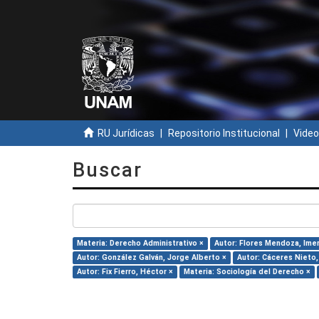
RU Jurídicas
Repositorio Institucional
Video
Buscar
Materia: Derecho Administrativo ×
Autor: Flores Mendoza, Ime
Autor: González Galván, Jorge Alberto ×
Autor: Cáceres Nieto,
Autor: Fix Fierro, Héctor ×
Materia: Sociología del Derecho ×