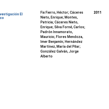
Fix Fierro, Héctor
;
Cáceres
2011
nvestigación El
Nieto, Enrique
;
Montes,
ico
Patricia
;
Cáceres Nieto,
Enrique
;
Silva Forné, Carlos
;
Padrón Innamorato,
Mauricio
;
Flores Mendoza,
Imer Benjamín
;
Hernández
Martínez, María del Pilar
;
González Galván, Jorge
Alberto