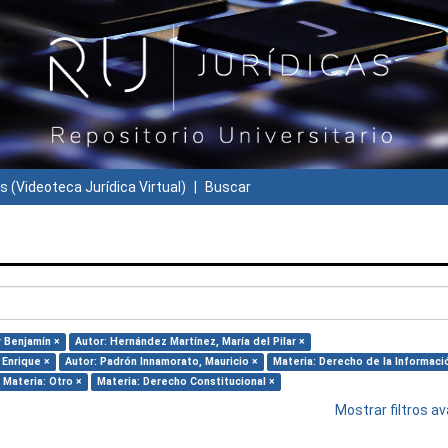
s (Videoteca Jurídica Virtual)
Buscar
r Benjamín ×
Autor: Hernández Martínez, María del Pilar ×
 Enrique ×
Autor: Padrón Innamorato, Mauricio ×
Materia: Derecho de la Informaci
Materia: Otro ×
Materia: Derecho Constitucional ×
Mostrar filtros 