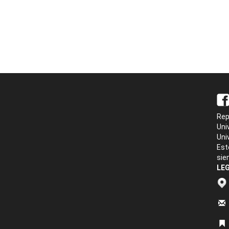
Rep
Uni
Uni
Est
sie
LEG