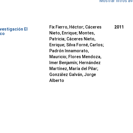
Mostrar filtros 
Fix Fierro, Héctor
;
Cáceres
2011
nvestigación El
Nieto, Enrique
;
Montes,
ico
Patricia
;
Cáceres Nieto,
Enrique
;
Silva Forné, Carlos
;
Padrón Innamorato,
Mauricio
;
Flores Mendoza,
Imer Benjamín
;
Hernández
Martínez, María del Pilar
;
González Galván, Jorge
Alberto