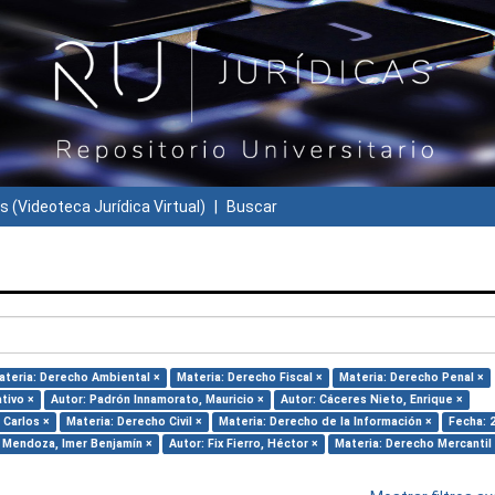
s (Videoteca Jurídica Virtual)
Buscar
ateria: Derecho Ambiental ×
Materia: Derecho Fiscal ×
Materia: Derecho Penal ×
tivo ×
Autor: Padrón Innamorato, Mauricio ×
Autor: Cáceres Nieto, Enrique ×
 Carlos ×
Materia: Derecho Civil ×
Materia: Derecho de la Información ×
Fecha: 
s Mendoza, Imer Benjamín ×
Autor: Fix Fierro, Héctor ×
Materia: Derecho Mercantil