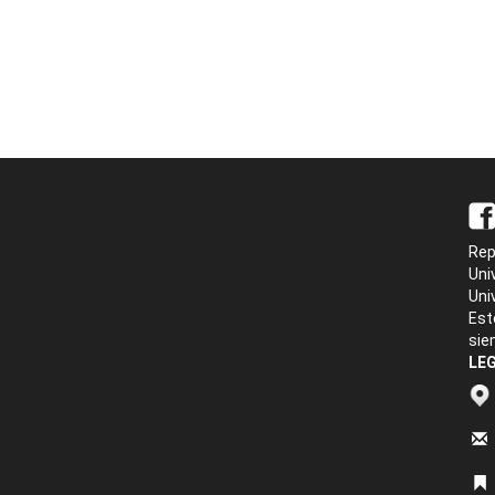
Rep
Uni
Uni
Est
sie
LEG