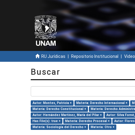
RU Jurídicas
Repositorio Institucional
Video
Buscar
Autor: Montes, Patricia ×
Materia: Derecho Internacional ×
M
Materia: Derecho Constitucional ×
Materia: Derecho Administra
Autor: Hernández Martínez, María del Pilar ×
Autor: Silva Forné,
Has File(s): true ×
Materia: Derecho Procesal ×
Autor: Flore
Materia: Sociología del Derecho ×
Materia: Otro ×