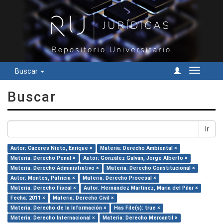
Buscar
Cambiar
navegac
Buscar
Ir
Autor: Cáceres Nieto, Enrique ×
Materia: Derecho Ambiental ×
Materia: Derecho Penal ×
Autor: González Galván, Jorge Alberto ×
Materia: Derecho Administrativo ×
Materia: Derecho Constitucional ×
Autor: Montes, Patricia ×
Materia: Derecho Procesal ×
Materia: Derecho Fiscal ×
Autor: Hernández Martínez, María del Pilar ×
Fecha: 2011 ×
Materia: Derecho Civil ×
Materia: Derecho de la Información ×
Has File(s): true ×
Materia: Derecho Internacional ×
Materia: Derecho Mercantil ×