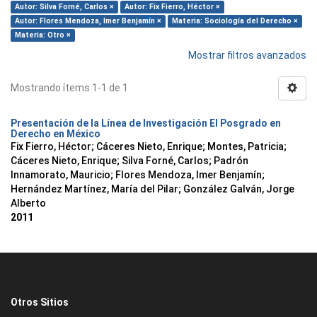
Autor: Silva Forné, Carlos ×
Autor: Fix Fierro, Héctor ×
Autor: Flores Mendoza, Imer Benjamín ×
Materia: Sociología del Derecho ×
Materia: Otro ×
Mostrar filtros avanzados
Mostrando ítems 1-1 de 1
Presentación de la Línea de Investigación El Posgrado en
Derecho en México
Fix Fierro, Héctor
;
Cáceres Nieto, Enrique
;
Montes, Patricia
;
Cáceres Nieto, Enrique
;
Silva Forné, Carlos
;
Padrón
Innamorato, Mauricio
;
Flores Mendoza, Imer Benjamín
;
Hernández Martínez, María del Pilar
;
González Galván, Jorge
Alberto
2011
Otros Sitios