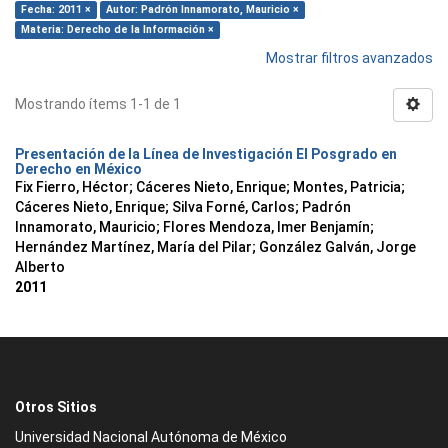
Fecha: 2011 ×
Autor: Padrón Innamorato, Mauricio ×
Materia: Derecho de la Información ×
Mostrar filtros avanzados
Mostrando ítems 1-1 de 1
Presentación de la Línea de Investigación El Posgrado en
Derecho en México
Fix Fierro, Héctor
;
Cáceres Nieto, Enrique
;
Montes, Patricia
;
Cáceres Nieto, Enrique
;
Silva Forné, Carlos
;
Padrón
Innamorato, Mauricio
;
Flores Mendoza, Imer Benjamín
;
Hernández Martínez, María del Pilar
;
González Galván, Jorge
Alberto
2011
Otros Sitios
Universidad Nacional Autónoma de México