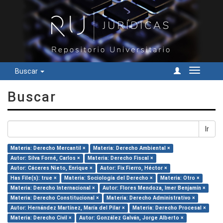
Buscar
Cambiar
navegac
Buscar
Ir
Materia: Derecho Mercantil ×
Materia: Derecho Ambiental ×
Autor: Silva Forné, Carlos ×
Materia: Derecho Fiscal ×
Autor: Cáceres Nieto, Enrique ×
Autor: Fix Fierro, Héctor ×
Has File(s): true ×
Materia: Sociología del Derecho ×
Materia: Otro ×
Materia: Derecho Internacional ×
Autor: Flores Mendoza, Imer Benjamín ×
Materia: Derecho Constitucional ×
Materia: Derecho Administrativo ×
Autor: Hernández Martínez, María del Pilar ×
Materia: Derecho Procesal ×
Materia: Derecho Civil ×
Autor: González Galván, Jorge Alberto ×