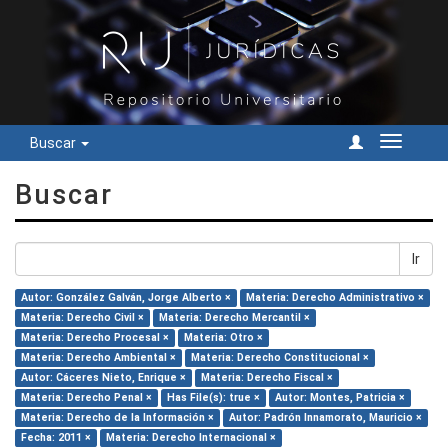
Buscar
Cambiar
navegac
Buscar
Ir
Autor: González Galván, Jorge Alberto ×
Materia: Derecho Administrativo ×
Materia: Derecho Civil ×
Materia: Derecho Mercantil ×
Materia: Derecho Procesal ×
Materia: Otro ×
Materia: Derecho Ambiental ×
Materia: Derecho Constitucional ×
Autor: Cáceres Nieto, Enrique ×
Materia: Derecho Fiscal ×
Materia: Derecho Penal ×
Has File(s): true ×
Autor: Montes, Patricia ×
Materia: Derecho de la Información ×
Autor: Padrón Innamorato, Mauricio ×
Fecha: 2011 ×
Materia: Derecho Internacional ×