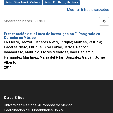
Autor: Silva Forné, Carlos ×
Autor: Fix Fierro, Héctor ×
Mostrar filtros avanzados
Mostrando ítems 1-1 de 1
Presentación de la Línea de Investigación El Posgrado en
Derecho en México
Fix Fierro, Héctor
;
Cáceres Nieto, Enrique
;
Montes, Patricia
;
Cáceres Nieto, Enrique
;
Silva Forné, Carlos
;
Padrón
Innamorato, Mauricio
;
Flores Mendoza, Imer Benjamín
;
Hernández Martínez, María del Pilar
;
González Galván, Jorge
Alberto
2011
Otros Sitios
Universidad Nacional Autónoma de México
Coordinación de Humanidades UNAM