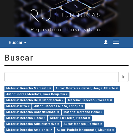
Buscar
Cambiar
navegac
Buscar
Ir
Materia: Derecho Mercantil ×
Autor: González Galván, Jorge Alberto ×
Autor: Flores Mendoza, Imer Benjamín ×
Materia: Derecho de la Información ×
Materia: Derecho Procesal ×
Materia: Otro ×
Autor: Cáceres Nieto, Enrique ×
Materia: Derecho Constitucional ×
Materia: Derecho Penal ×
Materia: Derecho Fiscal ×
Autor: Fix Fierro, Héctor ×
Materia: Derecho Administrativo ×
Autor: Montes, Patricia ×
Materia: Derecho Ambiental ×
Autor: Padrón Innamorato, Mauricio ×