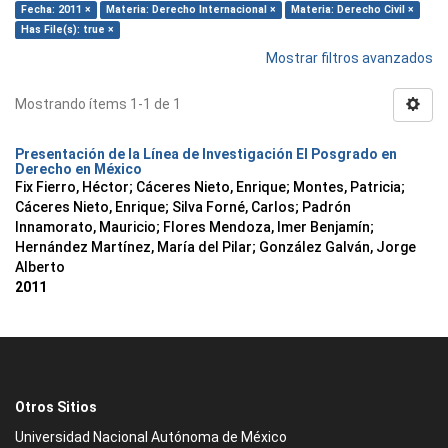
Fecha: 2011 ×
Materia: Derecho Internacional ×
Materia: Derecho Civil ×
Has File(s): true ×
Mostrar filtros avanzados
Mostrando ítems 1-1 de 1
Presentación de la Línea de Investigación El Posgrado en
Derecho en México
Fix Fierro, Héctor
;
Cáceres Nieto, Enrique
;
Montes, Patricia
;
Cáceres Nieto, Enrique
;
Silva Forné, Carlos
;
Padrón
Innamorato, Mauricio
;
Flores Mendoza, Imer Benjamín
;
Hernández Martínez, María del Pilar
;
González Galván, Jorge
Alberto
2011
Otros Sitios
Universidad Nacional Autónoma de México