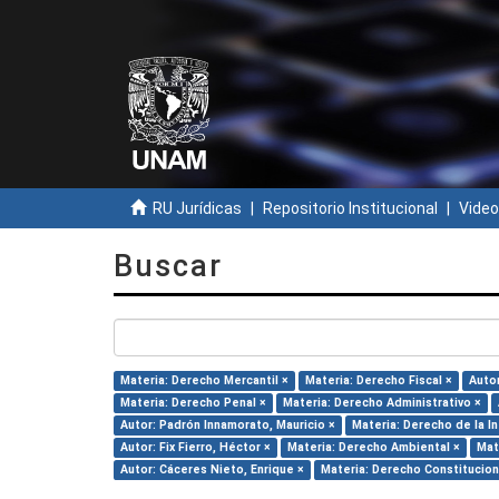
RU Jurídicas
Repositorio Institucional
Video
Buscar
Materia: Derecho Mercantil ×
Materia: Derecho Fiscal ×
Autor
Materia: Derecho Penal ×
Materia: Derecho Administrativo ×
Autor: Padrón Innamorato, Mauricio ×
Materia: Derecho de la I
Autor: Fix Fierro, Héctor ×
Materia: Derecho Ambiental ×
Mat
Autor: Cáceres Nieto, Enrique ×
Materia: Derecho Constitucion