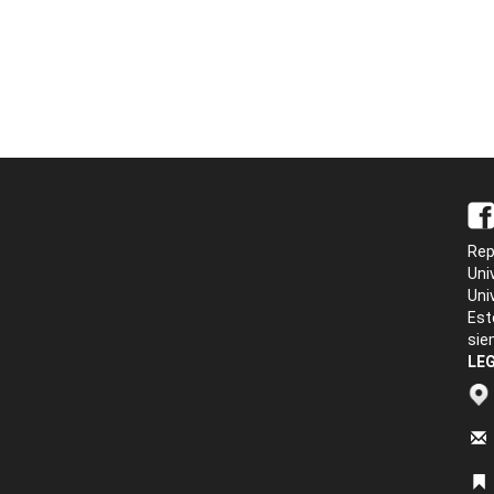
Rep
Uni
Uni
Est
sie
LEG