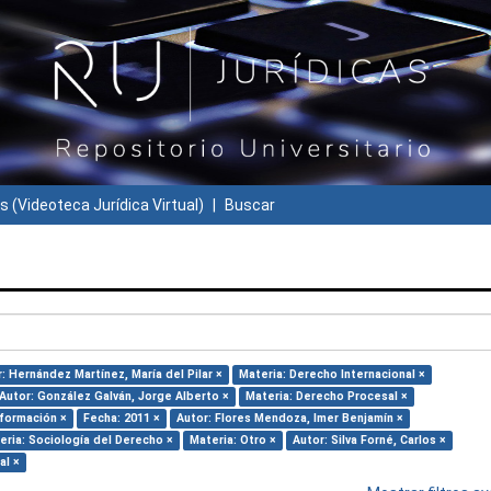
s (Videoteca Jurídica Virtual)
Buscar
: Hernández Martínez, María del Pilar ×
Materia: Derecho Internacional ×
Autor: González Galván, Jorge Alberto ×
Materia: Derecho Procesal ×
nformación ×
Fecha: 2011 ×
Autor: Flores Mendoza, Imer Benjamín ×
eria: Sociología del Derecho ×
Materia: Otro ×
Autor: Silva Forné, Carlos ×
al ×