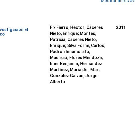
Mostrar filtros 
Fix Fierro, Héctor
;
Cáceres
2011
nvestigación El
Nieto, Enrique
;
Montes,
ico
Patricia
;
Cáceres Nieto,
Enrique
;
Silva Forné, Carlos
;
Padrón Innamorato,
Mauricio
;
Flores Mendoza,
Imer Benjamín
;
Hernández
Martínez, María del Pilar
;
González Galván, Jorge
Alberto