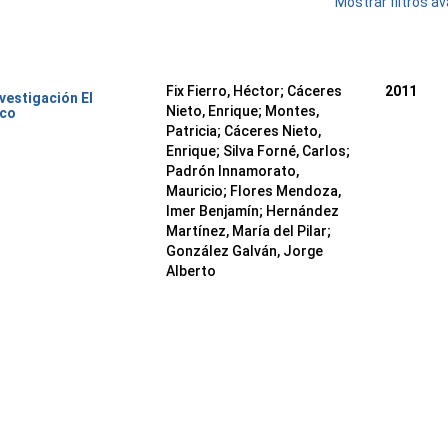
Mostrar filtros 
Fix Fierro, Héctor
;
Cáceres
2011
nvestigación El
Nieto, Enrique
;
Montes,
ico
Patricia
;
Cáceres Nieto,
Enrique
;
Silva Forné, Carlos
;
Padrón Innamorato,
Mauricio
;
Flores Mendoza,
Imer Benjamín
;
Hernández
Martínez, María del Pilar
;
González Galván, Jorge
Alberto