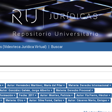
s (Videoteca Jurídica Virtual)
Buscar
n ×
Autor: Hernández Martínez, María del Pilar ×
Materia: Derecho Internacional ×
Autor: González Galván, Jorge Alberto ×
Materia: Derecho Procesal ×
nformación ×
Fecha: 2011 ×
Autor: Montes, Patricia ×
Autor: Fix Fierro, Héctor ×
 ×
Materia: Otro ×
Autor: Silva Forné, Carlos ×
Autor: Cáceres Nieto, Enrique ×