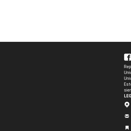
Rep
Uni
Uni
Est
sie
LEG