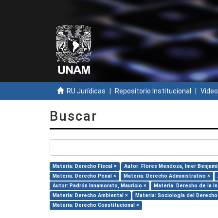
RU Jurídicas
Repositorio Institucional
Video
Buscar
Materia: Derecho Fiscal ×
Autor: Flores Mendoza, Imer Benjamí
Materia: Derecho Penal ×
Materia: Derecho Administrativo ×
Autor: Padrón Innamorato, Mauricio ×
Materia: Derecho de la I
Materia: Derecho Ambiental ×
Materia: Sociología del Derecho
Materia: Derecho Constitucional ×