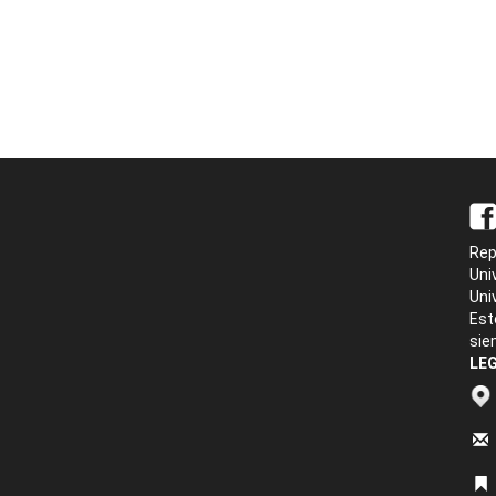
Rep
Uni
Uni
Est
sie
LEG