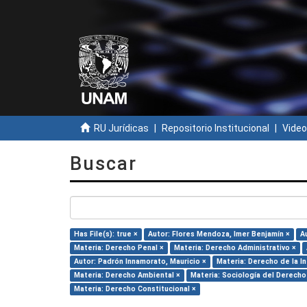
RU Jurídicas
Repositorio Institucional
Video
Buscar
Has File(s): true ×
Autor: Flores Mendoza, Imer Benjamín ×
A
Materia: Derecho Penal ×
Materia: Derecho Administrativo ×
Autor: Padrón Innamorato, Mauricio ×
Materia: Derecho de la I
Materia: Derecho Ambiental ×
Materia: Sociología del Derecho
Materia: Derecho Constitucional ×