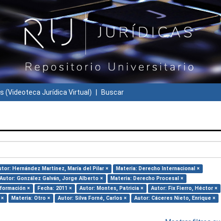
s (Videoteca Jurídica Virtual)
Buscar
utor: Hernández Martínez, María del Pilar ×
Materia: Derecho Internacional ×
Autor: González Galván, Jorge Alberto ×
Materia: Derecho Procesal ×
nformación ×
Fecha: 2011 ×
Autor: Montes, Patricia ×
Autor: Fix Fierro, Héctor ×
 ×
Materia: Otro ×
Autor: Silva Forné, Carlos ×
Autor: Cáceres Nieto, Enrique ×