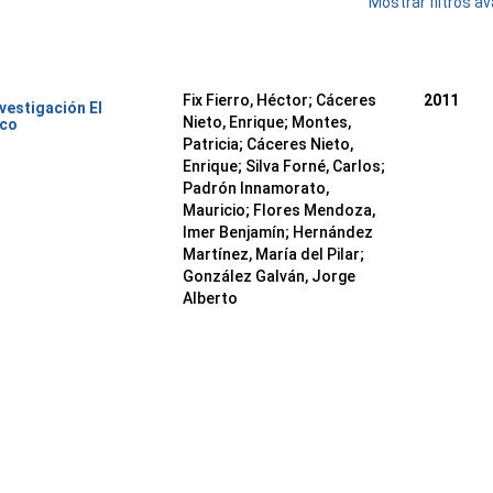
Mostrar filtros 
Fix Fierro, Héctor
;
Cáceres
2011
nvestigación El
Nieto, Enrique
;
Montes,
ico
Patricia
;
Cáceres Nieto,
Enrique
;
Silva Forné, Carlos
;
Padrón Innamorato,
Mauricio
;
Flores Mendoza,
Imer Benjamín
;
Hernández
Martínez, María del Pilar
;
González Galván, Jorge
Alberto