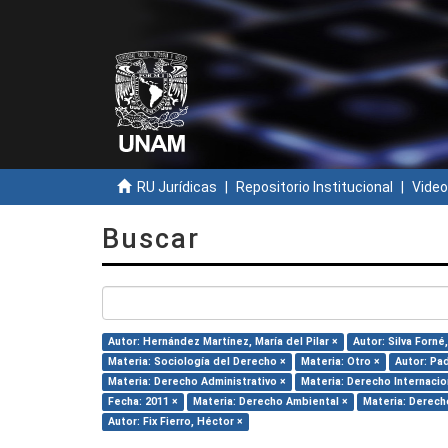
RU Jurídicas
Repositorio Institucional
Video
Buscar
Autor: Hernández Martínez, María del Pilar ×
Autor: Silva Forné,
Materia: Sociología del Derecho ×
Materia: Otro ×
Autor: Pa
Materia: Derecho Administrativo ×
Materia: Derecho Internacio
Fecha: 2011 ×
Materia: Derecho Ambiental ×
Materia: Derech
Autor: Fix Fierro, Héctor ×