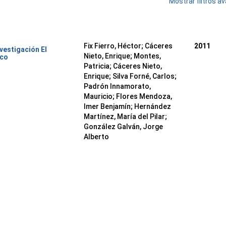
Mostrar filtros 
Fix Fierro, Héctor
;
Cáceres
2011
nvestigación El
Nieto, Enrique
;
Montes,
ico
Patricia
;
Cáceres Nieto,
Enrique
;
Silva Forné, Carlos
;
Padrón Innamorato,
Mauricio
;
Flores Mendoza,
Imer Benjamín
;
Hernández
Martínez, María del Pilar
;
González Galván, Jorge
Alberto