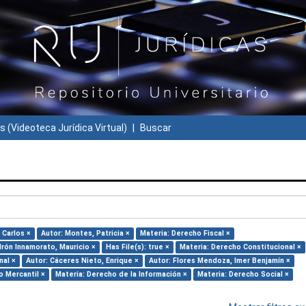
s (Videoteca Jurídica Virtual)
Buscar
 Carlos ×
Autor: Montes, Patricia ×
Materia: Derecho Fiscal ×
drón Innamorato, Mauricio ×
Has File(s): true ×
Materia: Derecho Constitucional ×
nal ×
Autor: Cáceres Nieto, Enrique ×
Autor: Flores Mendoza, Imer Benjamín ×
o Mercantil ×
Materia: Derecho de la Información ×
Materia: Derecho Social ×