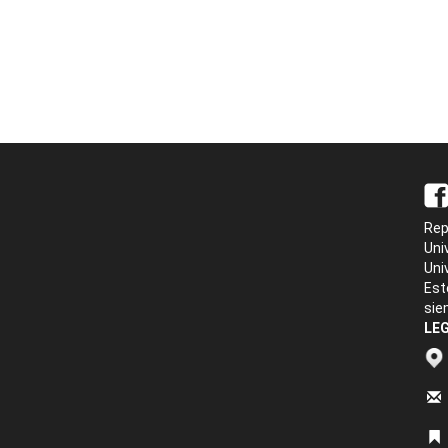
Rep
Uni
Uni
Est
sie
LEG