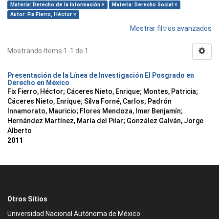
Materia: Derecho de la Información ×
Materia: Derecho Social ×
Autor: Fix Fierro, Héctor ×
Mostrar filtros avanzados
Mostrando ítems 1-1 de 1
Presentación de la Línea de Investigación El Posgrado en
Derecho en México
Fix Fierro, Héctor
;
Cáceres Nieto, Enrique
;
Montes, Patricia
;
Cáceres Nieto, Enrique
;
Silva Forné, Carlos
;
Padrón
Innamorato, Mauricio
;
Flores Mendoza, Imer Benjamín
;
Hernández Martínez, María del Pilar
;
González Galván, Jorge
Alberto
2011
Otros Sitios
Universidad Nacional Autónoma de México