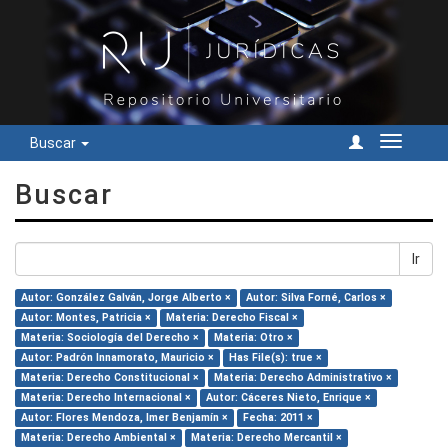
Buscar
Cambiar
navegac
Buscar
Ir
Autor: González Galván, Jorge Alberto ×
Autor: Silva Forné, Carlos ×
Autor: Montes, Patricia ×
Materia: Derecho Fiscal ×
Materia: Sociología del Derecho ×
Materia: Otro ×
Autor: Padrón Innamorato, Mauricio ×
Has File(s): true ×
Materia: Derecho Constitucional ×
Materia: Derecho Administrativo ×
Materia: Derecho Internacional ×
Autor: Cáceres Nieto, Enrique ×
Autor: Flores Mendoza, Imer Benjamín ×
Fecha: 2011 ×
Materia: Derecho Ambiental ×
Materia: Derecho Mercantil ×