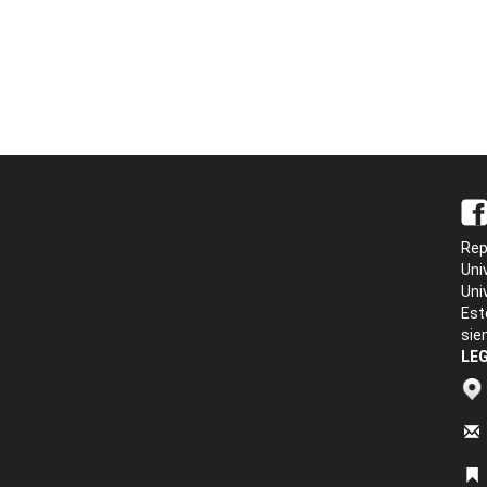
Rep
Uni
Uni
Est
sie
LEG