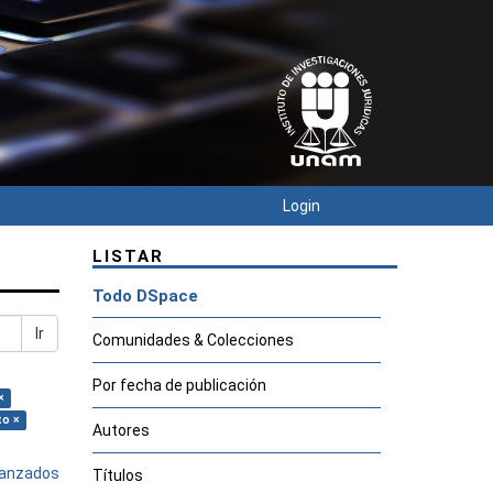
Login
LISTAR
Todo DSpace
Ir
Comunidades & Colecciones
Por fecha de publicación
×
to ×
Autores
avanzados
Títulos