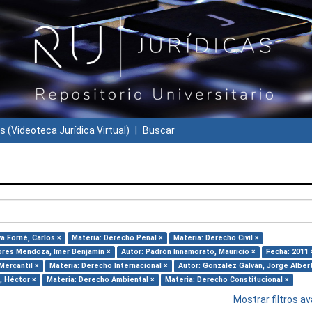
s (Videoteca Jurídica Virtual)
Buscar
va Forné, Carlos ×
Materia: Derecho Penal ×
Materia: Derecho Civil ×
lores Mendoza, Imer Benjamín ×
Autor: Padrón Innamorato, Mauricio ×
Fecha: 2011 
Mercantil ×
Materia: Derecho Internacional ×
Autor: González Galván, Jorge Alber
o, Héctor ×
Materia: Derecho Ambiental ×
Materia: Derecho Constitucional ×
Mostrar filtros 