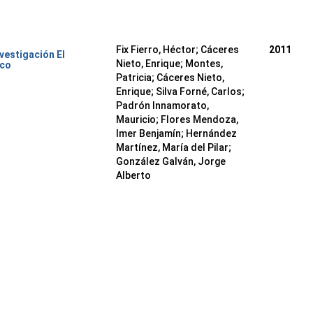
Fix Fierro, Héctor
;
Cáceres
2011
nvestigación El
Nieto, Enrique
;
Montes,
ico
Patricia
;
Cáceres Nieto,
Enrique
;
Silva Forné, Carlos
;
Padrón Innamorato,
Mauricio
;
Flores Mendoza,
Imer Benjamín
;
Hernández
Martínez, María del Pilar
;
González Galván, Jorge
Alberto