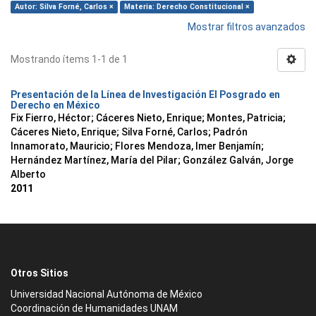
Autor: Silva Forné, Carlos ×
Materia: Derecho Constitucional ×
Mostrar filtros avanzados
Mostrando ítems 1-1 de 1
Presentación de la Línea de Investigación El Posgrado en
Derecho en México
Fix Fierro, Héctor
;
Cáceres Nieto, Enrique
;
Montes, Patricia
;
Cáceres Nieto, Enrique
;
Silva Forné, Carlos
;
Padrón
Innamorato, Mauricio
;
Flores Mendoza, Imer Benjamín
;
Hernández Martínez, María del Pilar
;
González Galván, Jorge
Alberto
2011
Otros Sitios
Universidad Nacional Autónoma de México
Coordinación de Humanidades UNAM