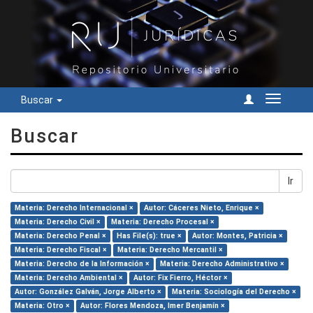
Buscar
Cambiar
navegac
Buscar
Ir
Materia: Derecho Internacional ×
Autor: Cáceres Nieto, Enrique ×
Materia: Derecho Civil ×
Materia: Derecho Procesal ×
Materia: Derecho Penal ×
Has File(s): true ×
Autor: Montes, Patricia ×
Materia: Derecho Fiscal ×
Materia: Derecho Mercantil ×
Materia: Derecho de la Información ×
Materia: Derecho Administrativo ×
Materia: Derecho Ambiental ×
Autor: Fix Fierro, Héctor ×
Autor: González Galván, Jorge Alberto ×
Materia: Sociología del Derecho ×
Materia: Otro ×
Autor: Flores Mendoza, Imer Benjamín ×