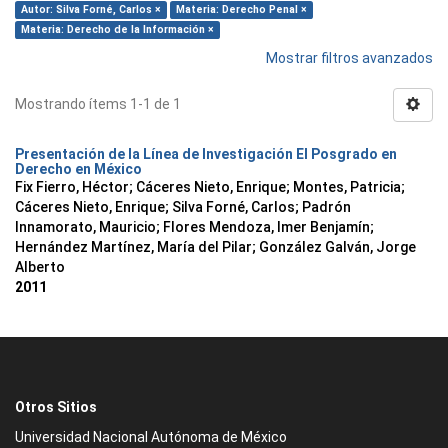
Autor: Silva Forné, Carlos ×
Materia: Derecho Penal ×
Materia: Derecho de la Información ×
Mostrar filtros avanzados
Mostrando ítems 1-1 de 1
Presentación de la Línea de Investigación El Posgrado en
Derecho en México
Fix Fierro, Héctor
;
Cáceres Nieto, Enrique
;
Montes, Patricia
;
Cáceres Nieto, Enrique
;
Silva Forné, Carlos
;
Padrón
Innamorato, Mauricio
;
Flores Mendoza, Imer Benjamín
;
Hernández Martínez, María del Pilar
;
González Galván, Jorge
Alberto
2011
Otros Sitios
Universidad Nacional Autónoma de México