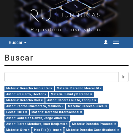
Buscar
Cambiar
navegac
Buscar
Ir
Materia: Derecho Ambiental ×
Materia: Derecho Mercantil ×
Autor: Fix Fierro, Héctor ×
Materia: Salud y Derecho ×
Materia: Derecho Civil ×
Autor: Cáceres Nieto, Enrique ×
Autor: Padrón Innamorato, Mauricio ×
Materia: Derecho Fiscal ×
Fecha: 2011 ×
Materia: Derecho Internacional ×
Autor: González Galván, Jorge Alberto ×
Autor: Flores Mendoza, Imer Benjamín ×
Materia: Derecho Procesal ×
Materia: Otro ×
Has File(s): true ×
Materia: Derecho Constitucional ×