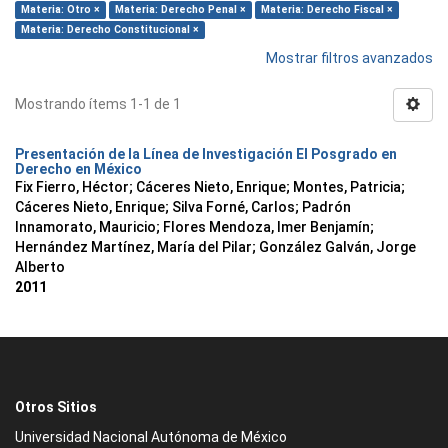
Materia: Otro ×
Materia: Derecho Penal ×
Materia: Derecho Fiscal ×
Materia: Derecho Constitucional ×
Mostrar filtros avanzados
Mostrando ítems 1-1 de 1
Presentación de la Línea de Investigación El Posgrado en
Derecho en México
Fix Fierro, Héctor
;
Cáceres Nieto, Enrique
;
Montes, Patricia
;
Cáceres Nieto, Enrique
;
Silva Forné, Carlos
;
Padrón
Innamorato, Mauricio
;
Flores Mendoza, Imer Benjamín
;
Hernández Martínez, María del Pilar
;
González Galván, Jorge
Alberto
2011
Otros Sitios
Universidad Nacional Autónoma de México