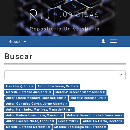
Buscar
Cambiar
navegac
Buscar
Ir
Has File(s): true ×
Autor: Silva Forné, Carlos ×
Materia: Derecho Ambiental ×
Materia: Derecho Internacional ×
Autor: Flores Mendoza, Imer Benjamín ×
Materia: Derecho Civil ×
Autor: González Galván, Jorge Alberto ×
Autor: Hernández Martínez, María del Pilar ×
Autor: Padrón Innamorato, Mauricio ×
Materia: Derecho de la Información ×
Autor: Cáceres Nieto, Enrique ×
Fecha: 2011 ×
Autor: Fix Fierro, Héctor ×
Materia: Derecho Mercantil ×
Materia: Sociología del Derecho ×