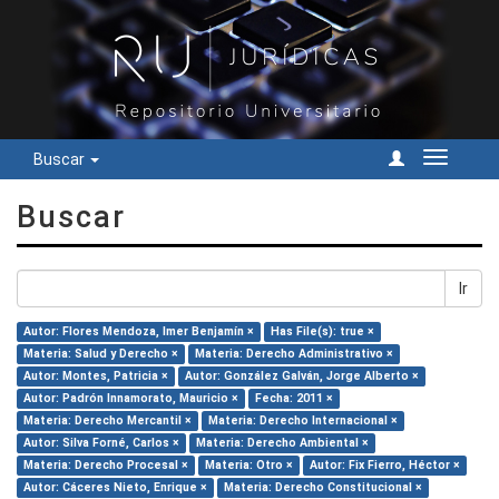
Buscar
Cambiar
navegac
Buscar
Ir
Autor: Flores Mendoza, Imer Benjamín ×
Has File(s): true ×
Materia: Salud y Derecho ×
Materia: Derecho Administrativo ×
Autor: Montes, Patricia ×
Autor: González Galván, Jorge Alberto ×
Autor: Padrón Innamorato, Mauricio ×
Fecha: 2011 ×
Materia: Derecho Mercantil ×
Materia: Derecho Internacional ×
Autor: Silva Forné, Carlos ×
Materia: Derecho Ambiental ×
Materia: Derecho Procesal ×
Materia: Otro ×
Autor: Fix Fierro, Héctor ×
Autor: Cáceres Nieto, Enrique ×
Materia: Derecho Constitucional ×