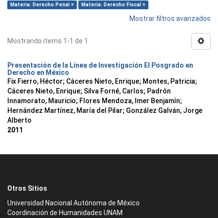
Materia: Derecho Penal ×
Materia: Derecho Fiscal ×
Mostrar filtros avanzados
Mostrando ítems 1-1 de 1
Presentación de la Línea de Investigación El Posgrado en
Derecho en México
Fix Fierro, Héctor
;
Cáceres Nieto, Enrique
;
Montes, Patricia
;
Cáceres Nieto, Enrique
;
Silva Forné, Carlos
;
Padrón
Innamorato, Mauricio
;
Flores Mendoza, Imer Benjamín
;
Hernández Martínez, María del Pilar
;
González Galván, Jorge
Alberto
2011
Otros Sitios
Universidad Nacional Autónoma de México
Coordinación de Humanidades UNAM