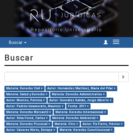
Buscar
Cambiar
navegac
Buscar
Ir
Materia: Derecho Civil ×
Autor: Hernández Martínez, María del Pilar ×
Materia: Salud y Derecho ×
Materia: Derecho Administrativo ×
Autor: Montes, Patricia ×
Autor: González Galván, Jorge Alberto ×
Autor: Padrón Innamorato, Mauricio ×
Fecha: 2011 ×
Materia: Derecho Mercantil ×
Materia: Derecho Internacional ×
Autor: Silva Forné, Carlos ×
Materia: Derecho Ambiental ×
Materia: Derecho Procesal ×
Materia: Otro ×
Autor: Fix Fierro, Héctor ×
Autor: Cáceres Nieto, Enrique ×
Materia: Derecho Constitucional ×