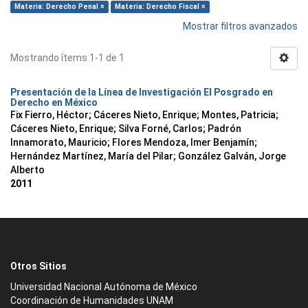
Materia: Derecho Penal ×
Materia: Derecho Fiscal ×
Mostrar filtros avanzados
Mostrando ítems 1-1 de 1
Presentación de la Línea de Investigación El Posgrado en
Derecho en México
Fix Fierro, Héctor
;
Cáceres Nieto, Enrique
;
Montes, Patricia
;
Cáceres Nieto, Enrique
;
Silva Forné, Carlos
;
Padrón
Innamorato, Mauricio
;
Flores Mendoza, Imer Benjamín
;
Hernández Martínez, María del Pilar
;
González Galván, Jorge
Alberto
2011
Otros Sitios
Universidad Nacional Autónoma de México
Coordinación de Humanidades UNAM