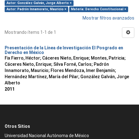
Autor: González Galván, Jorge Alberto ×
Autor: Padrón Innamorato, Mauricio ×
Materia: Derecho Constitucional ×
Mostrar filtros avanzados
Mostrando ítems 1-1 de 1
Presentación de la Línea de Investigación El Posgrado en
Derecho en México
Fix Fierro, Héctor
;
Cáceres Nieto, Enrique
;
Montes, Patricia
;
Cáceres Nieto, Enrique
;
Silva Forné, Carlos
;
Padrón
Innamorato, Mauricio
;
Flores Mendoza, Imer Benjamín
;
Hernández Martínez, María del Pilar
;
González Galván, Jorge
Alberto
2011
Otros Sitios
Universidad Nacional Autónoma de México