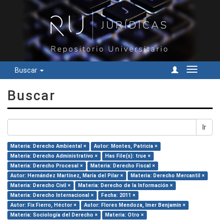
Buscar
Cambiar
navegac
Buscar
Ir
Materia: Derecho Ambiental ×
Autor: Montes, Patricia ×
Materia: Derecho Administrativo ×
Has File(s): true ×
Materia: Derecho Procesal ×
Materia: Derecho Fiscal ×
Autor: Hernández Martínez, María del Pilar ×
Materia: Derecho Mercantil ×
Materia: Derecho Civil ×
Materia: Derecho de la Información ×
Materia: Derecho Internacional ×
Fecha: 2011 ×
Autor: Fix Fierro, Héctor ×
Autor: Flores Mendoza, Imer Benjamín ×
Materia: Sociología del Derecho ×
Materia: Otro ×